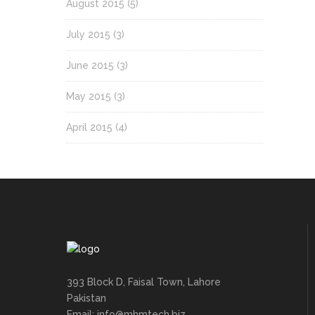
August 2015
(5)
July 2015
(3)
June 2015
(3)
May 2015
(3)
April 2015
(4)
393 Block D, Faisal Town, Lahore
Pakistan
Email: info@mhmtech.biz