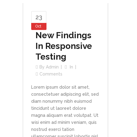
23
Oct
New Findings
In Responsive
Testing
By
Admin
In
Comments
Lorem ipsum dolor sit amet,
consectetuer adipiscing elit, sed
diam nonummy nibh euismod
tincidunt ut laoreet dolore
magna aliquam erat volutpat. Ut
wisi enim ad minim veniam, quis
nostrud exerci tation
ullamcorper suscipit lobortis nisl