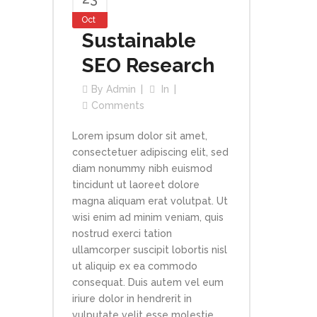
Oct
Sustainable
SEO Research
By
Admin
In
Comments
Lorem ipsum dolor sit amet,
consectetuer adipiscing elit, sed
diam nonummy nibh euismod
tincidunt ut laoreet dolore
magna aliquam erat volutpat. Ut
wisi enim ad minim veniam, quis
nostrud exerci tation
ullamcorper suscipit lobortis nisl
ut aliquip ex ea commodo
consequat. Duis autem vel eum
iriure dolor in hendrerit in
vulputate velit esse molestie