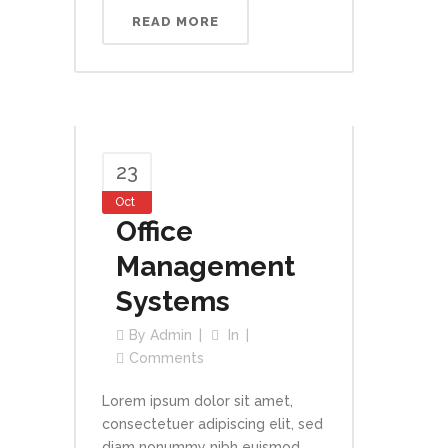
READ MORE
23
Oct
Office
Management
Systems
By
Admin
In
Comments
Lorem ipsum dolor sit amet,
consectetuer adipiscing elit, sed
diam nonummy nibh euismod